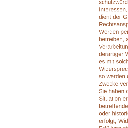
schutzwürdi
Interessen,
dient der 
Rechtsansp
Werden per
betreiben, 
Verarbeitu
derartiger 
es mit solc
Widersprec
so werden 
Zwecke vera
Sie haben 
Situation e
betreffend
oder histo
erfolgt, Wi