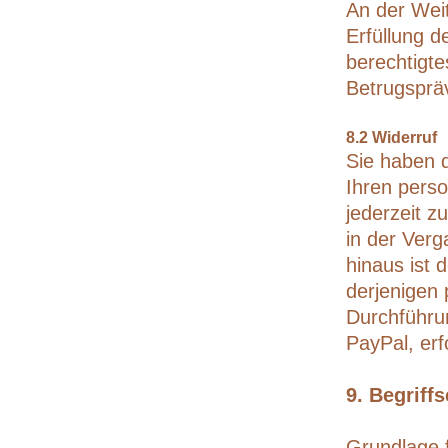
An der Wei
Erfüllung d
berechtigte
Betrugsprä
8.2 Widerruf
Sie haben d
Ihren pers
jederzeit z
in der Verg
hinaus ist 
derjenigen 
Durchführu
PayPal, erf
9. Begriff
Grundlage f