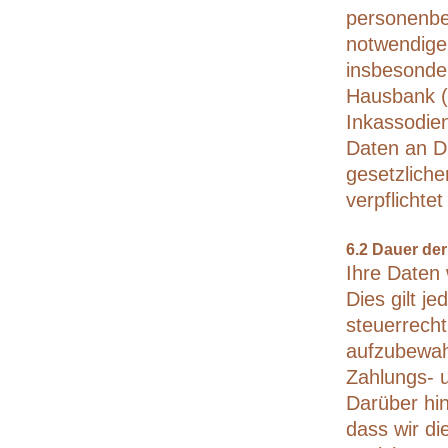
personenbez
notwendigen
insbesonder
Hausbank (
Inkassodien
Daten an Dr
gesetzliche
verpflichtet
6.2 Dauer de
Ihre Daten
Dies gilt j
steuerrecht
aufzubewah
Zahlungs- u
Darüber hin
dass wir di