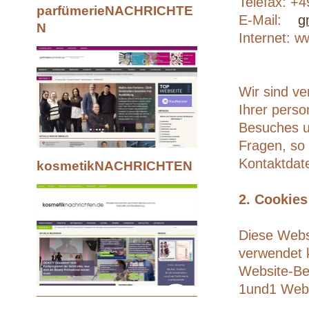
Telefax: +
parfümerieNACHRICHTE
E-Mail:
g
N
Internet: 
Wir sind ve
Ihrer pers
Besuches u
Fragen, so
Kontaktdat
kosmetikNACHRICHTEN
2. Cookies
Diese Webs
verwendet k
Website-Be
1und1 WebA