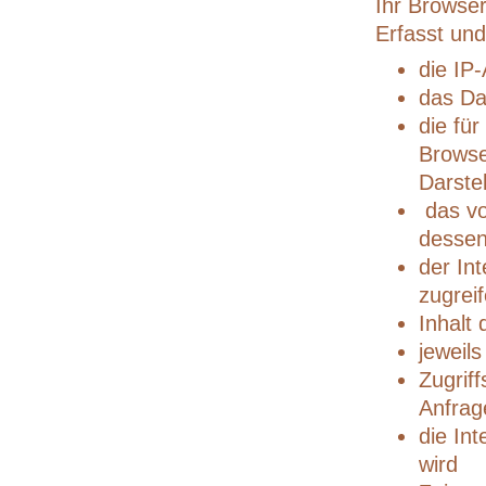
Ihr Browser
Erfasst un
die IP
das Da
die fü
Browse
Darste
das vo
dessen
der Int
zugrei
Inhalt
jeweil
Zugrif
Anfrage
die Int
wird