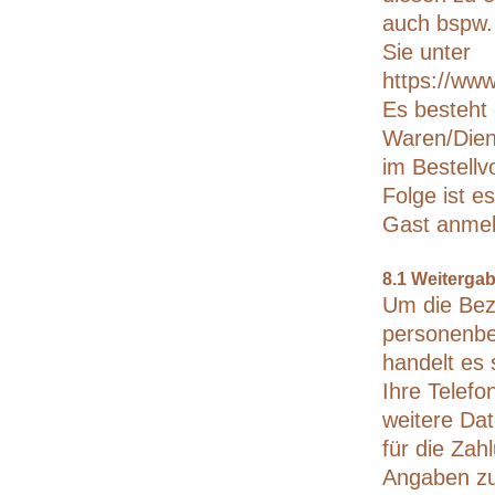
auch bspw. 
Sie unter
https://ww
Es besteht 
Waren/Diens
im Bestellv
Folge ist e
Gast anmeld
8.1 Weiterga
Um die Beza
personenbe
handelt es
Ihre Telef
weitere Da
für die Zah
Angaben z