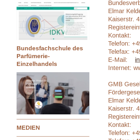
Bundesverb
Elmar Keld
Kaiserstr. 
Registerei
Kontakt:
Telefon: +
Bundesfachschule des
Telefax: +
Parfümerie-
E-Mail:
i
Einzelhandels
Internet: 
GMB Gesell
Fördergese
Elmar Keld
Kaiserstr. 
Registerei
Kontakt:
MEDIEN
Telefon: +