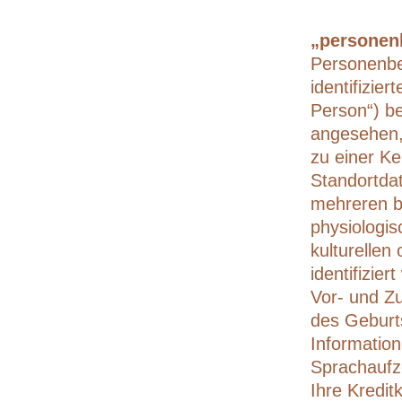
„personen
Personenbez
identifizier
Person“) be
angesehen, 
zu einer K
Standortda
mehreren b
physiologis
kulturellen
identifizi
Vor- und Z
des Geburt
Informatio
Sprachaufz
Ihre Kredi