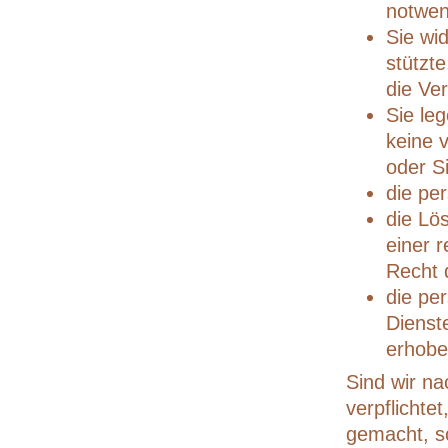
notwen
Sie wid
stützt
die Ve
Sie le
keine 
oder S
die pe
die Lö
einer 
Recht d
die pe
Dienst
erhobe
Sind wir n
verpflichte
gemacht, s