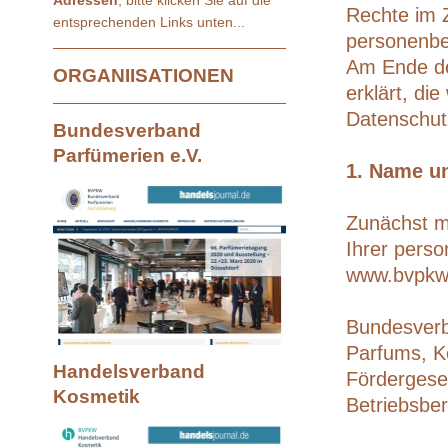
Adressen
, bitte klicken Sie auf die
Rechte im 
entsprechenden Links unten...
personenbe
Am Ende der
ORGANIISATIONEN
erklärt, di
Datenschutz
Bundesverband
Parfümerien e.V.
1. Name u
Zunächst mö
Ihrer pers
www.bvpkw.
Bundesverb
Parfums, K
Handelsverband
Fördergese
Kosmetik
Betriebsb