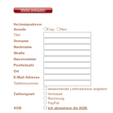
Weiter einkaufen
Rechnungsadresse
Anrede
Frau
Herr
Titel
Vorname
Nachname
Straße
Hausnummer
Postleitzahl
Ort
E-Mail-Adresse
Telefonnummer
abweichende Lieferadresse angeben
Zahlungsart
Vorkasse
Rechnung
PayPal
AGB
Ich akzeptiere die AGB.